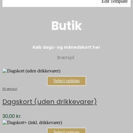
Edit Template
Butik
Køb dags- og månedskort her
Brætspil
Select options
Brætspil
Dagskort (uden drikkevarer)
30,00
kr.
Select options