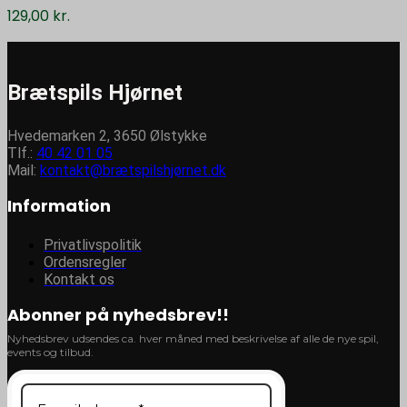
129,00
kr.
Brætspils Hjørnet
Hvedemarken 2, 3650 Ølstykke
Tlf.:
40 42 01 05
Mail:
kontakt@brætspilshjørnet.dk
Information
Privatlivspolitik
Ordensregler
Kontakt os
Abonner på nyhedsbrev!!
Nyhedsbrev udsendes ca. hver måned med beskrivelse af alle de nye spil,
events og tilbud.