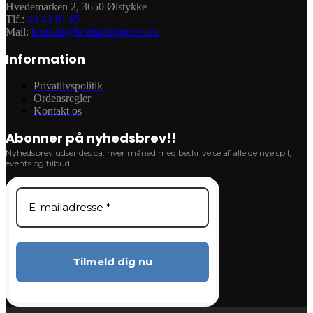
Hvedemarken 2, 3650 Ølstykke
Tlf.:
40 42 01 05
Mail:
kontakt@brætspilshjørnet.dk
Information
Privatlivspolitik
Ordensregler
Kontakt os
Abonner på nyhedsbrev!!
Nyhedsbrev udsendes ca. hver måned med beskrivelse af alle de nye spil,
events og tilbud.