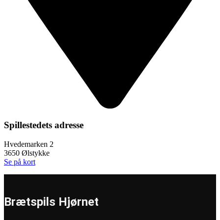
Spillestedets adresse
Hvedemarken 2
3650 Ølstykke
Se på kort
Brætspils Hjørnet