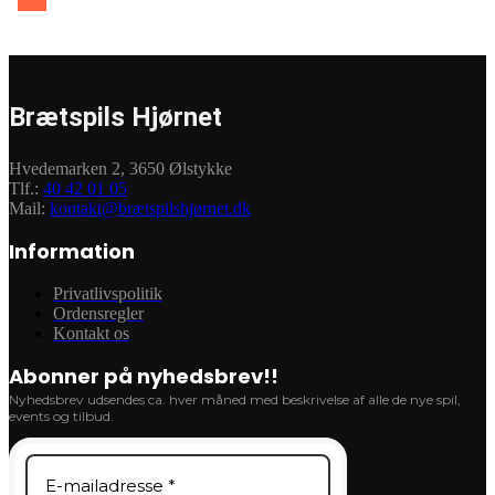
Brætspils Hjørnet
Hvedemarken 2, 3650 Ølstykke
Tlf.:
40 42 01 05
Mail:
kontakt@brætspilshjørnet.dk
Information
Privatlivspolitik
Ordensregler
Kontakt os
Abonner på nyhedsbrev!!
Nyhedsbrev udsendes ca. hver måned med beskrivelse af alle de nye spil,
events og tilbud.