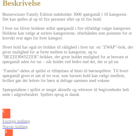
Beskrivelse
Bezzerwizzer Family Edition indeholder 3000 spørgsmål i 10 kategorier.
Det kan spilles af op til fire personer eller op til fire hold.
I hver tur bliver holdene stillet spørgsmål i fire tilfældigt valgte kategorier.
Holdene kan vælge at sortere kategorierne, efterhånden som pointene for et
korrekt svar øges for hver kategori.
Hvert hold har også tre brikker til rådighed i hver tur: en “ZWAP”-brik, der
giver mulighed for at bytte mellem to kategorier, og to
“BEZZERWIZZER”-brikker, der giver holdet mulighed for at besvare et
spørgsmål uden for tur – når holdet ved bedre end det, der er på tur.
“Familie”-delen af ​​spillet er tilføjelsen af ​​hints til børnespillere. Til hvert
spørgsmål gives et sæt af tre svar, som barnets hold kan vælge imellem,
hvilket gør det lettere for børn at deltage sammen med voksne.
Spørgsmålene i spillet er meget aktuelle og refererer til begivenheder helt
nede i udgivelsesåret. Spillets sprog er dansk.
Forrige indlæg
Næste indlæg