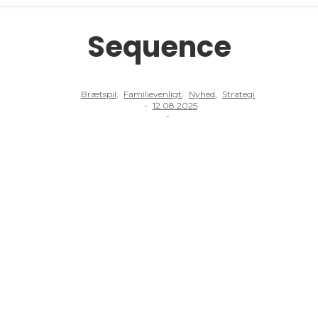
Sequence
Brætspil
,
Familievenligt
,
Nyhed
,
Strategi
-
12.08.2025
-